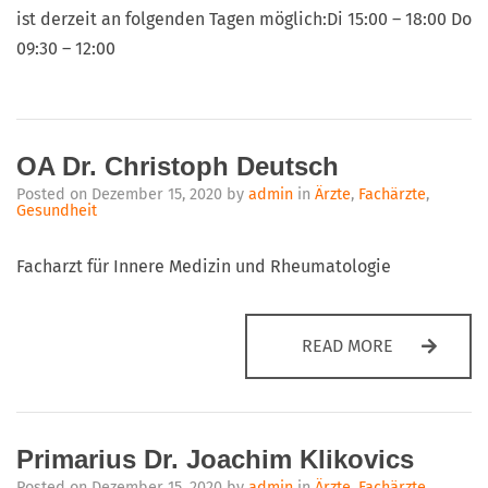
ist derzeit an folgenden Tagen möglich:Di 15:00 – 18:00 Do
09:30 – 12:00
OA Dr. Christoph Deutsch
Posted on
Dezember 15, 2020
by
admin
in
Ärzte
,
Fachärzte
,
Gesundheit
Facharzt für Innere Medizin und Rheumatologie
OA DR. CHR
READ MORE
Primarius Dr. Joachim Klikovics
Posted on
Dezember 15, 2020
by
admin
in
Ärzte
,
Fachärzte
,