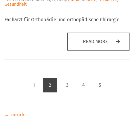
Gesundheit
Facharzt für Orthopädie und orthopädische Chirurgie
PRIMARIUS 
READ MORE
1
2
3
4
5
(current)
← zurück